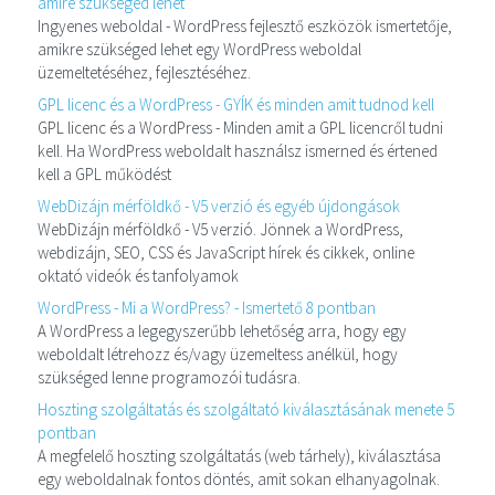
amire szükséged lehet
Ingyenes weboldal - WordPress fejlesztő eszközök ismertetője,
amikre szükséged lehet egy WordPress weboldal
üzemeltetéséhez, fejlesztéséhez.
GPL licenc és a WordPress - GYÍK és minden amit tudnod kell
GPL licenc és a WordPress - Minden amit a GPL licencről tudni
kell. Ha WordPress weboldalt használsz ismerned és értened
kell a GPL működést
WebDizájn mérföldkő - V5 verzió és egyéb újdongások
WebDizájn mérföldkő - V5 verzió. Jönnek a WordPress,
webdizájn, SEO, CSS és JavaScript hírek és cikkek, online
oktató videók és tanfolyamok
WordPress - Mi a WordPress? - Ismertető 8 pontban
A WordPress a legegyszerűbb lehetőség arra, hogy egy
weboldalt létrehozz és/vagy üzemeltess anélkül, hogy
szükséged lenne programozói tudásra.
Hoszting szolgáltatás és szolgáltató kiválasztásának menete 5
pontban
A megfelelő hoszting szolgáltatás (web tárhely), kiválasztása
egy weboldalnak fontos döntés, amit sokan elhanyagolnak.