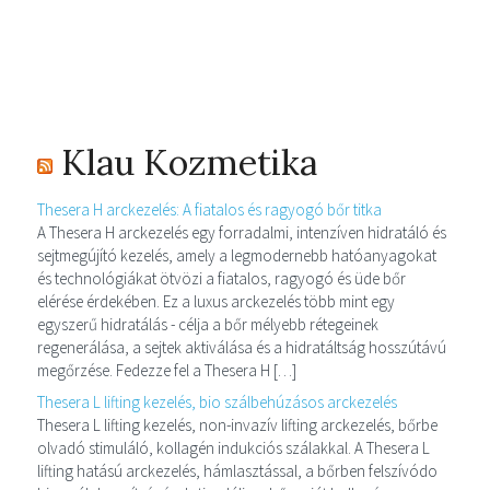
Klau Kozmetika
Thesera H arckezelés: A fiatalos és ragyogó bőr titka
A Thesera H arckezelés egy forradalmi, intenzíven hidratáló és
sejtmegújító kezelés, amely a legmodernebb hatóanyagokat
és technológiákat ötvözi a fiatalos, ragyogó és üde bőr
elérése érdekében. Ez a luxus arckezelés több mint egy
egyszerű hidratálás - célja a bőr mélyebb rétegeinek
regenerálása, a sejtek aktiválása és a hidratáltság hosszútávú
megőrzése. Fedezze fel a Thesera H […]
Thesera L lifting kezelés, bio szálbehúzásos arckezelés
Thesera L lifting kezelés, non-invazív lifting arckezelés, bőrbe
olvadó stimuláló, kollagén indukciós szálakkal. A Thesera L
lifting hatású arckezelés, hámlasztással, a bőrben felszívódo