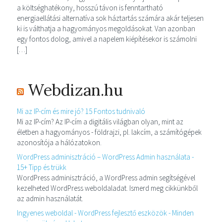
a költséghatékony, hosszú távon is fenntartható
energiaellátási alternatíva sok háztartás számára akár teljesen
ki is válthatja a hagyományos megoldásokat. Van azonban
egy fontos dolog, amivel a napelem kiépítésekor is számolni
[…]
Webdizan.hu
Mi az IP-cím és mire jó? 15 Fontos tudnivaló
Mi az IP-cím? Az IP-cím a digitális világban olyan, mint az
életben a hagyományos - földrajzi, pl. lakcím, a számítógépek
azonosítója a hálózatokon.
WordPress adminisztráció – WordPress Admin használata -
15+ Tipp és trükk
WordPress adminisztráció, a WordPress admin segítségével
kezelheted WordPress weboldaladat. Ismerd meg cikkünkből
az admin használatát.
Ingyenes weboldal - WordPress fejlesztő eszközök - Minden