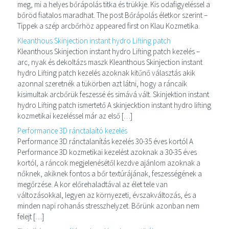
meg, mi a helyes bőrápolás titka és trükkje. Kis odafigyeléssel a
bőröd fiatalos maradhat. The post Bőrápolás életkor szerint –
Tippek a szép arcbőrhöz appeared first on Klau Kozmetika.
Kleanthous Skinjection instant hydro Lifting patch
Kleanthous Skinjection instant hydro Lifting patch kezelés –
arc, nyak és dekoltázs maszk Kleanthous Skinjection instant
hydro Lifting patch kezelés azoknak kitűnő választás akik
azonnal szeretnék a tükörben azt látni, hogy a ráncaik
kisimultak arcbőrük feszessé és simává vált. Skinjektion instant
hydro Lifting patch ismertető A skinjecktion instant hydro lifting
kozmetikai kezeléssel már az első […]
Performance 3D ránctalaító kezelés
Performance 3D ránctalanítás kezelés 30-35 éves kortól A
Performance 3D kozmetikai kezelést azoknak a 30-35 éves
kortól, a ráncok megjelenésétől kezdve ajánlom azoknak a
nőknek, akiknek fontos a bőr textúrájának, feszességének a
megőrzése. A kor előrehaladtával az élet tele van
változásokkal, legyen az környezeti, évszakváltozás, és a
minden napi rohanás stresszhelyzet. Bőrünk azonban nem
felejt […]