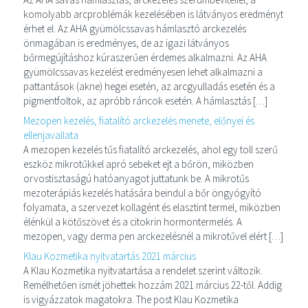
komolyabb arcproblémák kezelésében is látványos eredményt
érhet el. Az AHA gyümölcssavas hámlasztó arckezelés
önmagában is eredményes, de az igazi látványos
bőrmegújításhoz kúraszerűen érdemes alkalmazni. Az AHA
gyümölcssavas kezelést eredményesen lehet alkalmazni a
pattantások (akne) hegei esetén, az arcgyulladás esetén és a
pigmentfoltok, az apróbb ráncok esetén. A hámlasztás […]
Mezopen kezelés, fiatalító arckezelés menete, előnyei és
ellenjavallata
A mezopen kezelés tűs fiatalító arckezelés, ahol egy toll szerű
eszköz mikrotűkkel apró sebeket ejt a bőrön, miközben
orvostisztaságú hatóanyagot juttatunk be. A mikrotűs
mezoterápiás kezelés hatására beindul a bőr öngyógyító
folyamata, a szervezet kollagént és elasztint termel, miközben
élénkül a kötőszövet és a citokrin hormontermelés. A
mezopen, vagy derma pen arckezelésnél a mikrotűvel elért […]
Klau Kozmetika nyitvatartás 2021 március
A Klau Kozmetika nyitvatartása a rendelet szerint változik.
Remélhetően ismét jöhettek hozzám 2021 március 22-től. Addig
is vigyázzatok magatokra. The post Klau Kozmetika