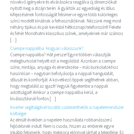
növekvő igényekre és elvárásokra reagálva új dimenziókat
nyitott meg a dizájn terén. A gyártók az egyediség és stílus
kifejezésének fontosságát felismerve egyre több különleges
színű modellt kínálnak a felhasználóknak. Nézzünk meg most
néhány tipikus és pár kevésbé hétköznapi telefonszínt! Fekete
és fehér Mondhatni klasszikus színek, amelyeknek már számos
[…]
Csempe nappaliba: Hogyan válasszunk?
Csempe nappaliba? Hát persze! Egyre többen választják
melegburkolat helyett ezt a megoldást. Azonban a csempe
színe, mintája, anyaga és elrendezése – más burkolatokhoz
hasonlóan – nagyban befolyásolja a nappali hangulatát,
stílusát és komfortját. A következő tippek segíthetnek abban,
hogy megtaláld az igazit! Vegyük figyelembe a nappali
adottságait! Amikor a csempe nappaliba kerül, a
kiválasztásnál fontos […]
Inverter segítségével tovább csökkenthetők a napelemrendszer
költségei
Az elmúlt években a napelem használata robbanásszerű
fejlődésnek indult. Nem is csoda, hiszen az emberek egyre
inkább felismerik, hogy mekkora előnnyel járhat a telepítése. Ez