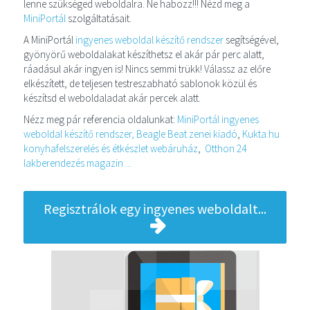
lenne szükséged weboldalra. Ne habozz!!! Nézd meg a
MiniPortál
szolgáltatásait.
A MiniPortál
ingyenes weboldal készítő rendszer
segítségével,
gyönyörű weboldalakat készíthetsz el akár pár perc alatt,
ráadásul akár ingyen is! Nincs semmi trükk! Válassz az előre
elkészített, de teljesen testreszabható sablonok közül és
készítsd el weboldaladat akár percek alatt.
Nézz meg pár referencia oldalunkat:
MiniPortál ingyenes
weboldal készítő rendszer,
Beagle Beat zenei kiadó
,
Kukta.hu
konyhafelszerelés és étkészlet webáruház
,
Otthon 24
lakberendezés magazin ...
Regisztrálok egy ingyenes weboldalt...