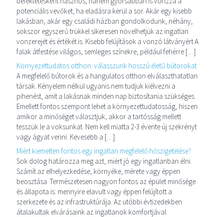
befektetésként hasznos, hanem gyorsabban is vonzza a
potenciális vevőket, ha eladásra kerül a sor. Akár egy kisebb
lakásban, akár egy családi házban gondolkodunk, néhány,
sokszor egyszerű trükkel sikeresen növelhetjük az ingatlan
vonzerejét és értékét is. Kisebb felújítások a vonzó látványért A
falak átfestése világos, semleges színekre, például fehérre […]
Környezettudatos otthon: válasszunk hosszú életű bútorokat
A megfelelő bútorok és a hangulatos otthon elválaszthatatlan
társak. Kényelem nélkül ugyanis nem tudjuk kiélvezni a
pihenést, amit a lakásnak minden nap biztosítania szükséges.
Emellett fontos szempont lehet a környezettudatosság, hiszen
amikor a minőséget választjuk, akkor a tartósság mellett
tesszük le a voksunkat. Nem kell miatta 2-3 évente új szekrényt
vagy ágyat venni. Kevesebb a […]
Miért kiemelten fontos egy ingatlan megfelelő hőszigetelése?
Sok dolog határozza meg azt, miért jó egy ingatlanban élni.
Számít az elhelyezkedése, környéke, mérete vagy éppen
beosztása. Természetesen nagyon fontos az épület minősége
és állapota is: mennyire elavult vagy éppen felújított a
szerkezete és az infrastruktúrája. Az utóbbi évtizedekben
átalakultak elvárásaink az ingatlanok komfortjával