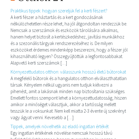
Praktikus tippek: hogyan szereljük fel a kerti fészert?
A kerti fészer a háztartás és a kert gondozásának
nélkülözhetetlen része lehet, ha jól átgondoltan rendezzük be.
Nemcsak a szerszámok és eszközök tárolására alkalmas,
hanem helyet biztosít a kertészkedéshez, javítási munkákhoz
és a szezonális tárgyak rendszerezéséhez is. De milyen
eszközöket érdemes mindenképp beszerezni, hogy a fészer jól
kihasználható legyen? Összegyűjtöttük a legfontosabbakat.
Alapvető kerti szerszámok […]
Környezettudatos otthon: válasszunk hosszú életű bútorokat
A megfelelő bútorok és a hangulatos otthon elválaszthatatlan
társak. Kényelem nélkül ugyanis nem tudjuk kiélvezni a
pihenést, amit a lakásnak minden nap biztosítania szükséges.
Emellett fontos szempont lehet a környezettudatosság, hiszen
amikor a minőséget választjuk, akkor a tartósság mellett
tesszük le a voksunkat. Nem kell miatta 2-3 évente új szekrényt
vagy ágyat venni. Kevesebb a […]
Tippek, amelyek növelhetik az eladó ingatlan értékét
Egy ingatlan értékének növelése nemcsak hosszú távú