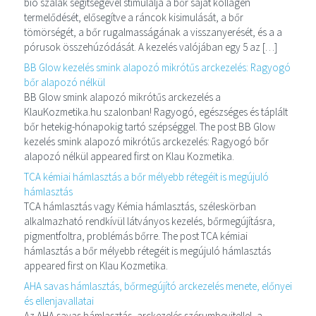
bio szálak segítségével stimulálja a bőr saját kollagén
termelődését, elősegítve a ráncok kisimulását, a bőr
tömörségét, a bőr rugalmasságának a visszanyerését, és a a
pórusok összehúzódását. A kezelés valójában egy 5 az […]
BB Glow kezelés smink alapozó mikrótűs arckezelés: Ragyogó
bőr alapozó nélkül
BB Glow smink alapozó mikrótűs arckezelés a
KlauKozmetika.hu szalonban! Ragyogó, egészséges és táplált
bőr hetekig-hónapokig tartó szépséggel. The post BB Glow
kezelés smink alapozó mikrótűs arckezelés: Ragyogó bőr
alapozó nélkül appeared first on Klau Kozmetika.
TCA kémiai hámlasztás a bőr mélyebb rétegéit is megújuló
hámlasztás
TCA hámlasztás vagy Kémia hámlasztás, széleskörban
alkalmazható rendkívül látványos kezelés, bőrmegújításra,
pigmentfoltra, problémás bőrre. The post TCA kémiai
hámlasztás a bőr mélyebb rétegéit is megújuló hámlasztás
appeared first on Klau Kozmetika.
AHA savas hámlasztás, bőrmegújító arckezelés menete, előnyei
és ellenjavallatai
Az AHA savas hámlasztás, arckezelés szérumbevitellel, a