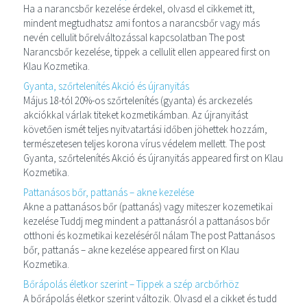
Ha a narancsbőr kezelése érdekel, olvasd el cikkemet itt,
mindent megtudhatsz ami fontos a narancsbőr vagy más
nevén cellulit bőrelváltozással kapcsolatban The post
Narancsbőr kezelése, tippek a cellulit ellen appeared first on
Klau Kozmetika.
Gyanta, szőrtelenítés Akció és újranyitás
Május 18-tól 20%-os szőrtelenítés (gyanta) és arckezelés
akciókkal várlak titeket kozmetikámban. Az újranyitást
követően ismét teljes nyitvatartási időben jöhettek hozzám,
természetesen teljes korona vírus védelem mellett. The post
Gyanta, szőrtelenítés Akció és újranyitás appeared first on Klau
Kozmetika.
Pattanásos bőr, pattanás – akne kezelése
Akne a pattanásos bőr (pattanás) vagy miteszer kozemetikai
kezelése Tuddj meg mindent a pattanásról a pattanásos bőr
otthoni és kozmetikai kezeléséről nálam The post Pattanásos
bőr, pattanás – akne kezelése appeared first on Klau
Kozmetika.
Bőrápolás életkor szerint – Tippek a szép arcbőrhöz
A bőrápolás életkor szerint változik. Olvasd el a cikket és tudd