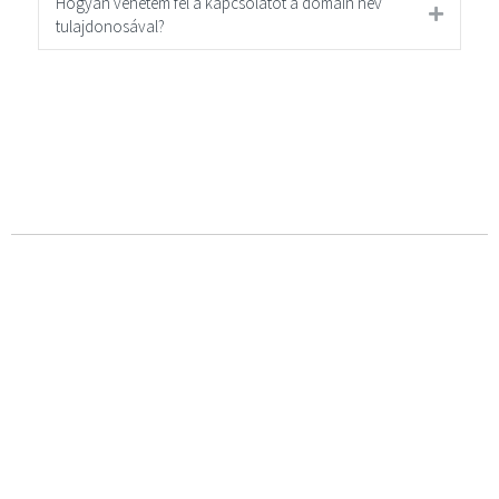
Hogyan vehetem fel a kapcsolatot a domain név
tulajdonosával?