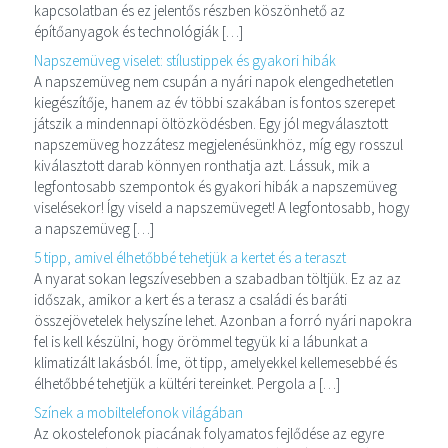
kapcsolatban és ez jelentős részben köszönhető az
építőanyagok és technológiák […]
Napszemüveg viselet: stílustippek és gyakori hibák
A napszemüveg nem csupán a nyári napok elengedhetetlen
kiegészítője, hanem az év többi szakában is fontos szerepet
játszik a mindennapi öltözködésben. Egy jól megválasztott
napszemüveg hozzátesz megjelenésünkhöz, míg egy rosszul
kiválasztott darab könnyen ronthatja azt. Lássuk, mik a
legfontosabb szempontok és gyakori hibák a napszemüveg
viselésekor! Így viseld a napszemüveget! A legfontosabb, hogy
a napszemüveg […]
5 tipp, amivel élhetőbbé tehetjük a kertet és a teraszt
A nyarat sokan legszívesebben a szabadban töltjük. Ez az az
időszak, amikor a kert és a terasz a családi és baráti
összejövetelek helyszíne lehet. Azonban a forró nyári napokra
fel is kell készülni, hogy örömmel tegyük ki a lábunkat a
klimatizált lakásból. Íme, öt tipp, amelyekkel kellemesebbé és
élhetőbbé tehetjük a kültéri tereinket. Pergola a […]
Színek a mobiltelefonok világában
Az okostelefonok piacának folyamatos fejlődése az egyre