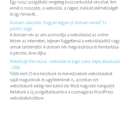
Egy rossz szolgáltató rengeteg bosszankodást okozhat. Ami
ennél is rosszabb, a weboldal, a céged, márkád elérhetőségét
és így hírnevét,...
Domain választás, hogyan legyen jó domain neved? 11
pontos súgó.
A domain név az ami azonosítja a weboldalad az online
térben az interneten, teljesen függetlenül a weboldaladtól vagy
annak tartalmától. A domain név megvásárlása és fenntartása
is pénzbe, éves díjba...
Webdizájn Revolúció - weboldal és logó csere, teljes átalakulás
- 2018
Több mint 15 éve készítünk és menedzselünk weboldalakat
saját magunknak és ügyfeleinknek is, azonban ezt
weboldalunk eddig nem tüktörzte. Most nagyobb hangsúlyt
fektetünk a új szolgáltatásainkra a csomagáras WordPress
weboldalkészítésre...