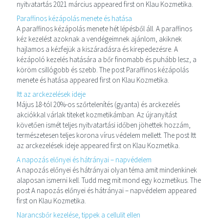
nyitvatartás 2021 március appeared first on Klau Kozmetika.
Paraffinos kézápolás menete és hatása
A paraffinos kézápolás menete hét lépésből áll. A paraffinos
kéz kezelést azoknak a vendégeimnek ajánlom, akiknek
hajlamos a kézfejük a kiszáradásra és kirepedezésre. A
kézápoló kezelés hatására a bőr finomabb és puhább lesz, a
köröm csillógobb és szebb. The post Paraffinos kézápolás
menete és hatása appeared first on Klau Kozmetika.
Itt az arckezelések ideje
Május 18-tól 20%-os szőrtelenítés (gyanta) és arckezelés
akciókkal várlak titeket kozmetikámban. Az újranyitást
követően ismét teljes nyitvatartási időben jöhettek hozzám,
természetesen teljes korona vírus védelem mellett. The post Itt
az arckezelések ideje appeared first on Klau Kozmetika.
A napozás előnyei és hátrányai – napvédelem
A napozás előnyei és hátrányai olyan téma amit mindenkinek
alaposan ismerni kell. Tudd meg mit mond egy kozmetikus. The
post A napozás előnyei és hátrányai – napvédelem appeared
first on Klau Kozmetika.
Narancsbőr kezelése, tippek a cellulit ellen