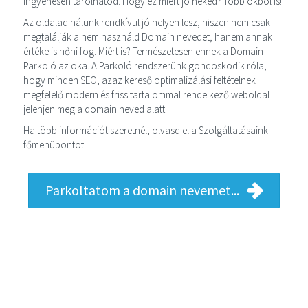
ingyenesen tárolhatod. Hogy ez miért jó neked? Több okból is!
Az oldalad nálunk rendkívül jó helyen lesz, hiszen nem csak
megtalálják a nem használd Domain nevedet, hanem annak
értéke is nőni fog. Miért is? Természetesen ennek a Domain
Parkoló az oka. A Parkoló rendszerünk gondoskodik róla,
hogy minden SEO, azaz kereső optimalizálási feltételnek
megfelelő modern és friss tartalommal rendelkező weboldal
jelenjen meg a domain neved alatt.
Ha több információt szeretnél, olvasd el a Szolgáltatásaink
főmenüpontot.
Parkoltatom a domain nevemet...