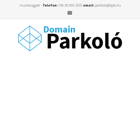
munkaugyek -
Telefon:
+36 30 550 1935
email:
parkolo@byte.hu
Email