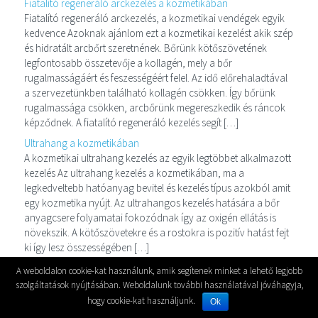
Fiatalító regeneráló arckezelés a kozmetikában
Fiatalító regeneráló arckezelés, a kozmetikai vendégek egyik
kedvence Azoknak ajánlom ezt a kozmetikai kezelést akik szép
és hidratált arcbőrt szeretnének. Bőrünk kötőszövetének
legfontosabb összetevője a kollagén, mely a bőr
rugalmasságáért és feszességéért felel. Az idő előrehaladtával
a szervezetünkben található kollagén csökken. Így bőrünk
rugalmassága csökken, arcbőrünk megereszkedik és ráncok
képződnek. A fiatalító regeneráló kezelés segít […]
Ultrahang a kozmetikában
A kozmetikai ultrahang kezelés az egyik legtöbbet alkalmazott
kezelés Az ultrahang kezelés a kozmetikában, ma a
legkedveltebb hatóanyag bevitel és kezelés típus azokból amit
egy kozmetika nyújt. Az ultrahangos kezelés hatására a bőr
anyagcsere folyamatai fokozódnak így az oxigén ellátás is
növekszik. A kötőszövetekre és a rostokra is pozitív hatást fejt
ki így lesz összességében […]
Műszempilla ápolás szabályai, hogyan csináld?!
A weboldalon cookie-kat használunk, amik segítenek minket a lehető legjobb
Műszempilla ápolás, hogyan legyen a műszempillád minél
szolgáltatások nyújtásában. Weboldalunk további használatával jóváhagyja,
tartósabb A műszempilla ápolása és óvása az amiről sokan
hogy cookie-kat használjunk.
Ok
megfeledkeznek, mikor műszempillát kezdenek el viselni. A